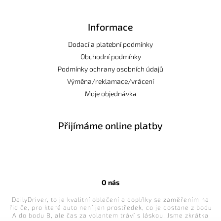
Informace
Dodací a platební podmínky
Obchodní podmínky
Podmínky ochrany osobních údajů
Výměna/reklamace/vrácení
Moje objednávka
Přijímáme online platby
O nás
DailyDriver, to je kvalitní oblečení a doplňky se zaměřením na
řidiče, pro které auto není jen prostředek, co je dostane z bodu
A do bodu B, ale čas za volantem tráví s láskou. Jsme zkrátka