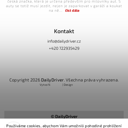
česká značka, která je určena především pro milovníky aut. S
auty se totiž musí jezdit, nejen je zaparkovat v garáži a koukat
na ně...
číst dále
Kontakt
info
@
dailydriver.cz
+420 722935429
Copyright 2026
DailyDriver
. Všechna práva vyhrazena.
Vytvořil
Shoptet
| Design
Shoptak.cz
© DailyDriver
Používáme cookies, abychom Vám umožnili pohodlné prohlížení