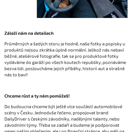
Záleží nám na detailech
Průměrných a šedých storu je hodně, naše fotky a popisky u
produktů nejsou zkrátka úplně normální. Jelikož nás nebaví
běžné, ateliérové fotografie, tak se pro produktové fotky
vydáváme do garáží po všech koutech republiky, poznáváme
bezva lidi, posloucháme jejich příběhy, historii aut a strašně
nás to baví!
Chceme růst a ty nám pomůžeš!
Do budoucna chceme být ještě více součástí automobilové
scény v Česku. Jednoduše řečeno, propojovat brand
DailyDriver s českými závodníky, nadějnými talenty, nebo
závodními týmy. Třeba se zadaří a budeme je podporovat
nejen naším oblečením, ale i po finanční stránce, aby měli na