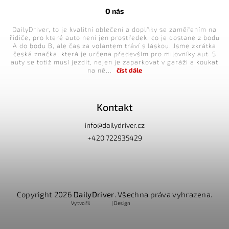
O nás
DailyDriver, to je kvalitní oblečení a doplňky se zaměřením na
řidiče, pro které auto není jen prostředek, co je dostane z bodu
A do bodu B, ale čas za volantem tráví s láskou. Jsme zkrátka
česká značka, která je určena především pro milovníky aut. S
auty se totiž musí jezdit, nejen je zaparkovat v garáži a koukat
na ně...
číst dále
Kontakt
info
@
dailydriver.cz
+420 722935429
Copyright 2026
DailyDriver
. Všechna práva vyhrazena.
Vytvořil
Shoptet
| Design
Shoptak.cz