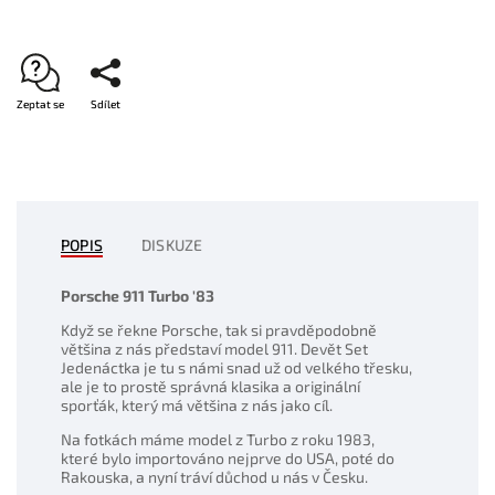
Zeptat se
Sdílet
POPIS
DISKUZE
Porsche 911 Turbo '83
Když se řekne Porsche, tak si pravděpodobně
většina z nás představí model 911. Devět Set
Jedenáctka je tu s námi snad už od velkého třesku,
ale je to prostě správná klasika a originální
sporťák, který má většina z nás jako cíl.
Na fotkách máme model z Turbo z roku 1983,
které bylo importováno nejprve do USA, poté do
Rakouska, a nyní tráví důchod u nás v Česku.