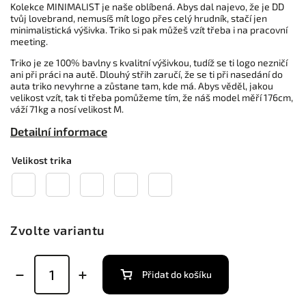
Kolekce MINIMALIST je naše oblíbená. Abys dal najevo, že je DD
tvůj lovebrand, nemusíš mít logo přes celý hrudník, stačí jen
minimalistická výšivka. Triko si pak můžeš vzít třeba i na pracovní
meeting.
Triko je ze 100% bavlny s kvalitní výšivkou, tudíž se ti logo nezničí
ani při práci na autě. Dlouhý střih zaručí, že se ti při nasedání do
auta triko nevyhrne a zůstane tam, kde má. Abys věděl, jakou
velikost vzít, tak ti třeba pomůžeme tím, že náš model měří 176cm,
váží 71kg a nosí velikost M.
Detailní informace
Velikost trika
Zvolte variantu
Přidat do košíku