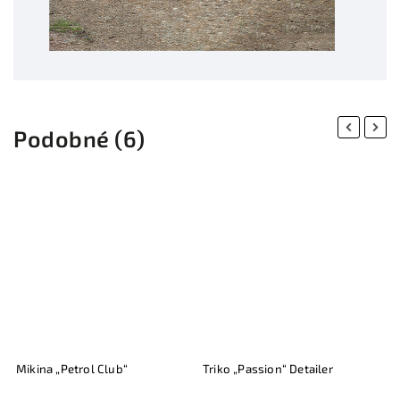
Previous
Next
Podobné (6)
Mikina „Petrol Club“
Triko „Passion“ Detailer
T